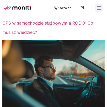
PL
ES
Zadzwoń
GPS w samochodzie służbowym a RODO: Co
musisz wiedzieć?