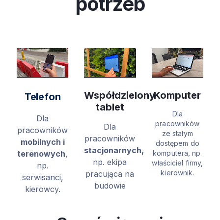
potrzeb
Współdzielony
Komputer
Telefon
tablet
Dla
Dla
pracowników
Dla
pracowników
ze stałym
pracowników
mobilnych i
dostępem do
stacjonarnych,
terenowych
,
komputera, np.
np. ekipa
właściciel firmy,
np.
kierownik.
pracująca na
serwisanci,
budowie
kierowcy.