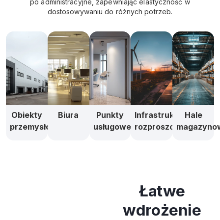
po administracyjne, zapewniając elastyczność w
dostosowywaniu do różnych potrzeb.
Obiekty
Biura
Punkty
Infrastruktura
Hale
przemysłowe
usługowe
rozproszona
magazyno
Łatwe
wdrożenie